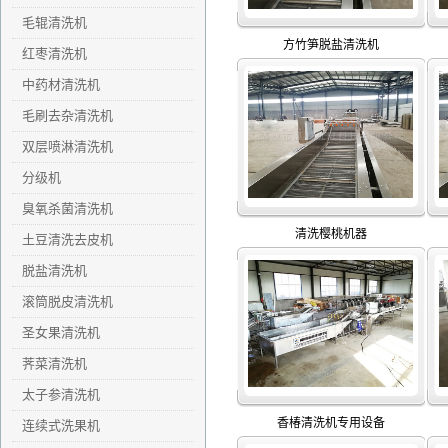
毛辊清洗机
方竹笋脱盐清洗机
红枣清洗机
中药材清洗机
毛刷去杂清洗机
双层喷淋清洗机
分级机
臭氧杀菌清洗机
清洗樱桃机器
土豆清洗去皮机
脱盐清洗机
滚筒脱皮清洗机
圣女果清洗机
荠菜清洗机
太子参清洗机
香椿清洗机专用设备
连续式洗果机