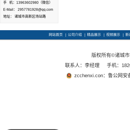
手 机：13963602980（微信）
E-Mail： 2957781928@qq.com
地址： 诸城市高新区场站路
网站首页
|
公司介绍
|
精品展示
|
视频展示
|
新
版权所有©诸城
联系人：李经理
手机：1826
zcchenxi.con：鲁公网安备