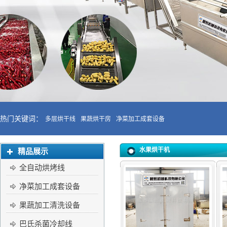
热门关键词：
多层烘干线
果蔬烘干房
净菜加工成套设备
水果烘干机
精品展示
全自动烘烤线
净菜加工成套设备
果蔬加工清洗设备
巴氏杀菌冷却线