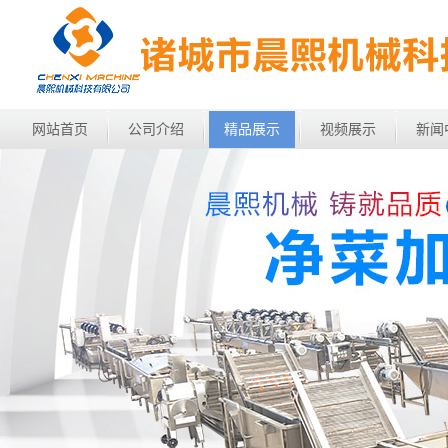
网站首页
公司介绍
精品展示
视频展示
新闻