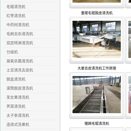
毛辊清洗机
重楼毛辊脱皮清洗机
红枣清洗机
中药材清洗机
毛刷去杂清洗机
双层喷淋清洗机
分级机
臭氧杀菌清洗机
大姜去皮清洗机工作原理
土豆清洗去皮机
脱盐清洗机
滚筒脱皮清洗机
圣女果清洗机
荠菜清洗机
太子参清洗机
猪蹄毛辊清洗机
连续式洗果机