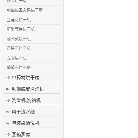
沙果烘干房
电加热圣女果烘干房
金莲花烘干机
新鲜蒜片烘干机
蒲公英烘干机
芒果干烘干机
龙眼烘干机
葡萄干烘干房
中药材烘干房
毛辊脱皮清洗机
洗筐机,洗箱机
风干流水线
包装袋清洗机
蒸箱蒸房